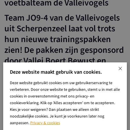
voetbalteam de Valleivogels
Team JO9-4 van de Valleivogels
uit Scherpenzeel laat vol trots
hun nieuwe trainingspakken
zien! De pakken zijn gesponsord
door Vallei Boert Bewust en
×
mijnboerderijtje.nl. Op deze
Deze website maakt gebruik van cookies.
manier zijn wij als Vallei Boert
Deze website gebruikt cookies om uw gebruikerservaring te
Bewust nog beter zichtbaar in
verbeteren. Door onze website te gebruiken, stemt u in met alle
cookies in overeenstemming met ons privacy- en
de omgeving.
cookieverklaring. Klik op 'Alles accepteren' om te accepteren.
Kies je voor weigeren? Dan plaatsen we alleen strikt
noodzakelijke cookies. Je kunt je voorkeuren later nog
Ken je mijnboerderijtje.nl al? Met dit initiatief kan je online een
aanpassen.
Privacy & cookies
moestuin onderhouden. De mensen van de moestuin planten,