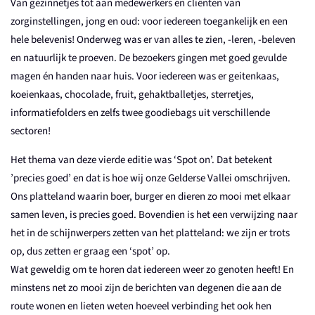
Van gezinnetjes tot aan medewerkers en cliënten van
zorginstellingen, jong en oud: voor iedereen toegankelijk en een
hele belevenis! Onderweg was er van alles te zien, -leren, -beleven
en natuurlijk te proeven. De bezoekers gingen met goed gevulde
magen én handen naar huis. Voor iedereen was er geitenkaas,
koeienkaas, chocolade, fruit, gehaktballetjes, sterretjes,
informatiefolders en zelfs twee goodiebags uit verschillende
sectoren!
Het thema van deze vierde editie was ‘Spot on’. Dat betekent
’precies goed’ en dat is hoe wij onze Gelderse Vallei omschrijven.
Ons platteland waarin boer, burger en dieren zo mooi met elkaar
samen leven, is precies goed. Bovendien is het een verwijzing naar
het in de schijnwerpers zetten van het platteland: we zijn er trots
op, dus zetten er graag een ‘spot’ op.
Wat geweldig om te horen dat iedereen weer zo genoten heeft! En
minstens net zo mooi zijn de berichten van degenen die aan de
route wonen en lieten weten hoeveel verbinding het ook hen