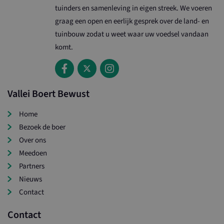
in elk
tuinders en samenleving in eigen streek. We voeren
paginaverzoek op
een site en wordt
graag een open en eerlijk gesprek over de land- en
gebruikt om
bezoekers-, sessie-
tuinbouw zodat u weet waar uw voedsel vandaan
en
campagnegegevens
komt.
te berekenen voor
de
analyserapporten
van de site.
Vallei Boert Bewust
Home
Bezoek de boer
Over ons
Meedoen
Partners
Nieuws
Contact
Contact