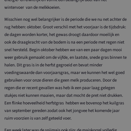
wintervoer van de melkkoeien.
Misschien nog wel belangrijker is de periode die we nu net achter de
rug hebben: oktober. Groot verschil met het voorjaar is de tijdsdruk:
de dagen worden korter, het gewas droogt daardoor moeilijk en
ook de draagkracht van de bodem is na een periode met regen niet
snel hersteld. Begin oktober hebben we van een paar dagen mooi
weer gebruik gemaakt om de vijfde, en laatste, snede gras binnen te
halen. Dit gras is in de herfst gegroeid en bevat minder
voedingswaarde dan voorjaarsgras, maar we kunnen het wel goed
gebruiken voor onze dieren die geen melk produceren. Door de
regen die er recent gevallen was heb ik een paar laag gelegen
stukjes niet kunnen maaien, maar dat mocht de pret niet drukken.
Een flinke hoeveelheid herfstgras hebben we bovenop het kuilgras
van september gereden zodat ook het jongvee het komende jaar
ruim voorzien is van zelf geteeld voer.
Een week later was de snijmais ook rijp: de maiskorrel volledig