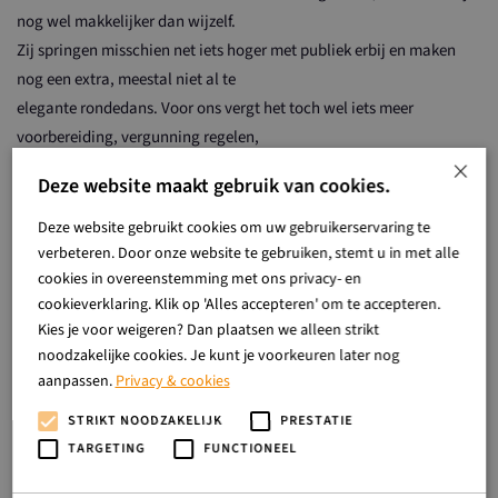
nog wel makkelijker dan wijzelf.
Zij springen misschien net iets hoger met publiek erbij en maken
nog een extra, meestal niet al te
elegante rondedans. Voor ons vergt het toch wel iets meer
voorbereiding, vergunning regelen,
×
publiciteit regelen, opruimen en schoonmaken, vrijwilligers
Deze website maakt gebruik van cookies.
regelen, sponsors benaderen, noem
maar op.
Deze website gebruikt cookies om uw gebruikerservaring te
verbeteren. Door onze website te gebruiken, stemt u in met alle
Een halve week na de spreekbeurt, was het dan toch zover. Het was
cookies in overeenstemming met ons privacy- en
mooi weer en het gras begon
cookieverklaring. Klik op 'Alles accepteren' om te accepteren.
te groeien. Dus op een zondagmiddag gewoon alleen met ons
Kies je voor weigeren? Dan plaatsen we alleen strikt
noodzakelijke cookies. Je kunt je voorkeuren later nog
gezin, deed Evert de staldeur
aanpassen.
Privacy & cookies
open. De koeien schrokken, geen publiek dus dit hadden de dames
niet aan zien komen. Gevolg,
STRIKT NOODZAKELIJK
PRESTATIE
door de verrassing toch ook nu flinke sprongen. Ik was in de wei
TARGETING
FUNCTIONEEL
gaan staan om een filmpje te