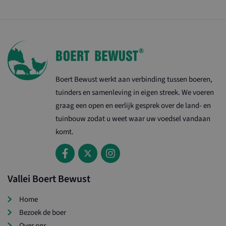
onderscheiden door
ingesloten; het kan
een willekeurig
ook bepalen of de
gegenereerd
websitebezoeker de
nummer toe te
nieuwe of oude versie
wijzen als klant-ID.
van de YouTube-
Het is opgenomen
interface gebruikt.
in elk
paginaverzoek op
een site en wordt
gebruikt om
bezoekers-, sessie-
Boert Bewust werkt aan verbinding tussen boeren,
en
campagnegegevens
tuinders en samenleving in eigen streek. We voeren
te berekenen voor
de
graag een open en eerlijk gesprek over de land- en
analyserapporten
van de site.
tuinbouw zodat u weet waar uw voedsel vandaan
komt.
Vallei Boert Bewust
Home
Bezoek de boer
Over ons