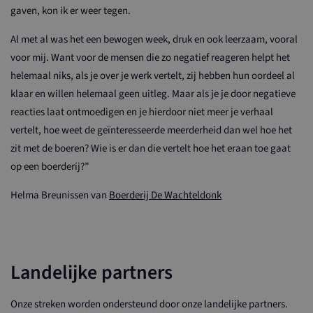
cookie-banne
gaven, kon ik er weer tegen.
van Cookie-
Script.com is
noodzakelijk
Al met al was het een bewogen week, druk en ook leerzaam, vooral
correct te we
voor mij. Want voor de mensen die zo negatief reageren helpt het
helemaal niks, als je over je werk vertelt, zij hebben hun oordeel al
klaar en willen helemaal geen uitleg. Maar als je je door negatieve
Naam
Aanbieder / Domein
Vervaldatum
Omschrijving
reacties laat ontmoedigen en je hierdoor niet meer je verhaal
_ga_SDWQJQ14XD
.valleiboertbewust.nl
1 jaar 1
Deze cookie wordt
Aanbieder /
vertelt, hoe weet de geïnteresseerde meerderheid dan wel hoe het
Naam
Vervaldatum
Omschrijving
maand
gebruikt door
Domein
Google Analytics
zit met de boeren? Wie is er dan die vertelt hoe het eraan toe gaat
om de sessiestatus
YSC
Sessie
Deze cookie wordt
Google LLC
op een boerderij?”
te behouden.
door YouTube
.youtube.com
ingesteld om
_ga
1 jaar 1
Deze cookienaam is
Google LLC
weergaven van
Helma Breunissen van
Boerderij De Wachteldonk
maand
gekoppeld aan
.valleiboertbewust.nl
ingesloten video's bij
Google Universal
te houden.
Analytics - wat een
belangrijke update
VISITOR_INFO1_LIVE
6 maanden
Deze cookie wordt
Google LLC
is van de meer
door YouTube
.youtube.com
algemeen gebruikte
ingesteld om
analyseservice van
gebruikersvoorkeuren
Google. Deze cookie
Landelijke partners
bij te houden voor
wordt gebruikt om
YouTube-video's die
unieke gebruikers te
in sites zijn
onderscheiden door
ingesloten; het kan
Onze streken worden ondersteund door onze landelijke partners.
een willekeurig
ook bepalen of de
gegenereerd