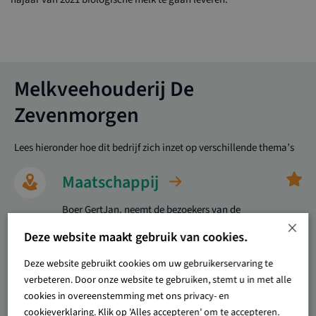
Melkveehouderij De
Zevenmorgen
Lees hieronder hoe dit bedrijf zich inzet op verschillende thema’s
Maatschappij
Boer GertJan, neemt de bezoekers van de
×
facebookpagina van Vallei Boert Bewust regelmatig
Deze website maakt gebruik van cookies.
mee tijdens een wistjedatjes journaal over het
Deze website gebruikt cookies om uw gebruikerservaring te
boerenbedrijf. Via deze vlogjes legt hij uit waarom
verbeteren. Door onze website te gebruiken, stemt u in met alle
bepaalde werkzaamheden op het bedrijf plaats vinden.
cookies in overeenstemming met ons privacy- en
cookieverklaring. Klik op 'Alles accepteren' om te accepteren.