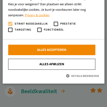
Milieu
Kies je voor weigeren? Dan plaatsen we alleen strikt
noodzakelijke cookies. Je kunt je voorkeuren later nog
aanpassen.
Privacy & cookies
Energie
STRIKT NOODZAKELIJK
PRESTATIE
TARGETING
FUNCTIONEEL
Welzijn
ALLES ACCEPTEREN
Diergezondheid
ALLES AFWIJZEN
Natuur
DETAILS WEERGEVEN
Beeldkwaliteit
Strikt noodzakelijk
Prestatie
Targeting
Functioneel
Strikt noodzakelijke cookies maken de kernfunctionaliteiten van de website
mogelijk, zoals gebruikersaanmelding en accountbeheer. De website kan niet