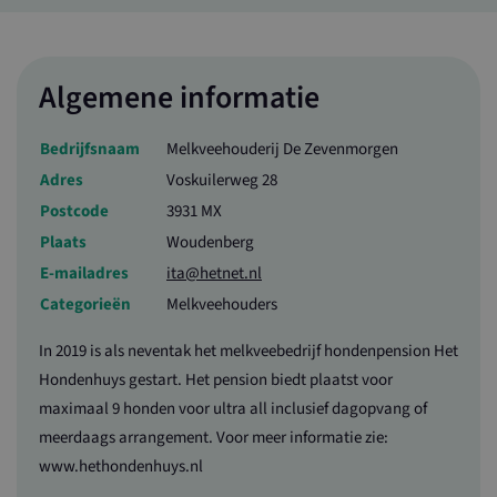
goed worden gebruikt zonder de strikt noodzakelijke cookies.
Naam
Aanbieder / Domein
Vervaldatum
Omschrijving
loader
www.valleiboertbewust.nl
1 dag
Algemene informatie
CookieScriptConsent
1 maand
Deze cookie
CookieScript
wordt gebrui
www.valleiboertbewust.nl
door de Cooki
Bedrijfsnaam
Melkveehouderij De Zevenmorgen
Script.com-
service om de
Adres
Voskuilerweg 28
cookievoorke
van bezoekers
Postcode
3931 MX
onthouden. D
cookie-banne
Plaats
Woudenberg
van Cookie-
Script.com is
E-mailadres
ita@hetnet.nl
noodzakelijk
correct te we
Categorieën
Melkveehouders
In 2019 is als neventak het melkveebedrijf hondenpension Het
Hondenhuys gestart. Het pension biedt plaatst voor
Naam
Aanbieder / Domein
Vervaldatum
Omschrijving
maximaal 9 honden voor ultra all inclusief dagopvang of
_ga_SDWQJQ14XD
.valleiboertbewust.nl
1 jaar 1
Deze cookie wordt
Aanbieder /
meerdaags arrangement. Voor meer informatie zie:
Naam
Vervaldatum
Omschrijving
maand
gebruikt door
Domein
Google Analytics
www.hethondenhuys.nl
om de sessiestatus
YSC
Sessie
Deze cookie wordt
Google LLC
te behouden.
door YouTube
.youtube.com