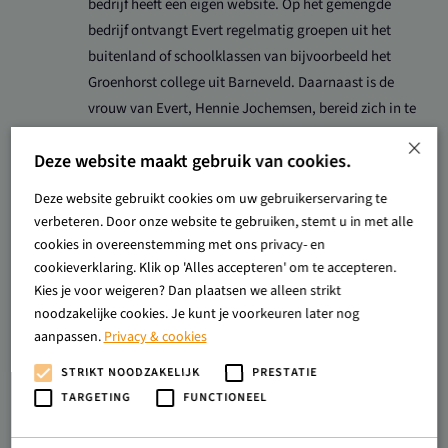
bedrijf heeft een eigen website. Op het gemengde
bedrijf ontvangt Evert regelmatig groepen uit het
buitenland of schoolklassen van bijvoorbeeld het
Groenhorst college uit Barneveld. Daarnaast is de
vrouw van Evert, Hennie Jochemsen, bereid zich in te
zetten binnen andere activiteiten georganiseerd door
×
Deze website maakt gebruik van cookies.
Vallei Boert Bewust. Ook is Evert Jochemsen actief op
sociale media waar hij wekelijks een bericht plaats
Deze website gebruikt cookies om uw gebruikerservaring te
over zijn bedrijf en/of de sector. Daarnaast wordt
verbeteren. Door onze website te gebruiken, stemt u in met alle
rekening gehouden met de natuur door
cookies in overeenstemming met ons privacy- en
weidevogelbeheer toe te passen. Dit houdt in dat het
cookieverklaring. Klik op 'Alles accepteren' om te accepteren.
bedrijf een rustperiode inlast in de bewerking van het
Kies je voor weigeren? Dan plaatsen we alleen strikt
noodzakelijke cookies. Je kunt je voorkeuren later nog
land.
aanpassen.
Privacy & cookies
STRIKT NOODZAKELIJK
PRESTATIE
Energie
TARGETING
FUNCTIONEEL