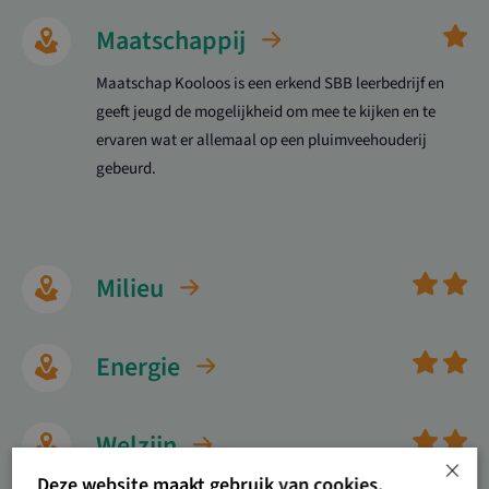
Maatschappij
Maatschap Kooloos is een erkend SBB leerbedrijf en
geeft jeugd de mogelijkheid om mee te kijken en te
ervaren wat er allemaal op een pluimveehouderij
gebeurd.
Milieu
Energie
Welzijn
×
Deze website maakt gebruik van cookies.