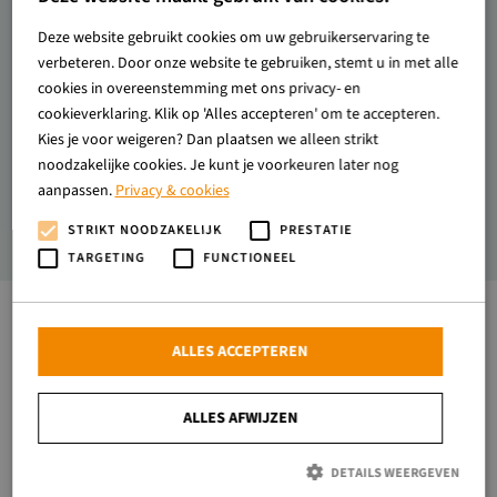
Diergezondheid
Deze website gebruikt cookies om uw gebruikerservaring te
verbeteren. Door onze website te gebruiken, stemt u in met alle
cookies in overeenstemming met ons privacy- en
Natuur
cookieverklaring. Klik op 'Alles accepteren' om te accepteren.
Kies je voor weigeren? Dan plaatsen we alleen strikt
noodzakelijke cookies. Je kunt je voorkeuren later nog
Beeldkwaliteit
aanpassen.
Privacy & cookies
STRIKT NOODZAKELIJK
PRESTATIE
TARGETING
FUNCTIONEEL
ALLES ACCEPTEREN
Algemene informatie
Bedrijfsnaam
Familie Kooloos
ALLES AFWIJZEN
Adres
Helweg 23
DETAILS WEERGEVEN
Postcode
3794 MP