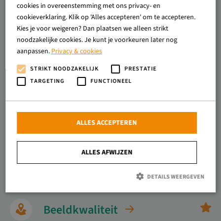
cookies in overeenstemming met ons privacy- en
cookieverklaring. Klik op 'Alles accepteren' om te accepteren.
Kies je voor weigeren? Dan plaatsen we alleen strikt
Milieu
noodzakelijke cookies. Je kunt je voorkeuren later nog
aanpassen.
Privacy & cookies
Energie
STRIKT NOODZAKELIJK
PRESTATIE
TARGETING
FUNCTIONEEL
Welzijn
ALLES ACCEPTEREN
Diergezondheid
ALLES AFWIJZEN
Natuur
DETAILS WEERGEVEN
Beeldkwaliteit
Strikt noodzakelijk
Prestatie
Targeting
Functioneel