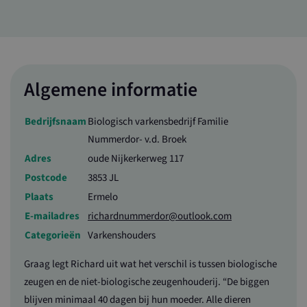
Strikt noodzakelijke cookies maken de kernfunctionaliteiten van de website
mogelijk, zoals gebruikersaanmelding en accountbeheer. De website kan niet
goed worden gebruikt zonder de strikt noodzakelijke cookies.
Naam
Aanbieder / Domein
Vervaldatum
Omschrijving
loader
www.valleiboertbewust.nl
1 dag
Algemene informatie
CookieScriptConsent
1 maand
Deze cookie
CookieScript
wordt gebrui
www.valleiboertbewust.nl
door de Cooki
Script.com-
Bedrijfsnaam
Biologisch varkensbedrijf Familie
service om de
Nummerdor- v.d. Broek
cookievoorke
van bezoekers
Adres
oude Nijkerkerweg 117
onthouden. D
cookie-banne
Postcode
3853 JL
van Cookie-
Script.com is
Plaats
Ermelo
noodzakelijk
correct te we
E-mailadres
richardnummerdor@outlook.com
Categorieën
Varkenshouders
Graag legt Richard uit wat het verschil is tussen biologische
Naam
Aanbieder / Domein
Vervaldatum
Omschrijving
zeugen en de niet-biologische zeugenhouderij. “De biggen
_ga_SDWQJQ14XD
.valleiboertbewust.nl
1 jaar 1
Deze cookie wordt
Aanbieder /
Naam
Vervaldatum
Omschrijving
blijven minimaal 40 dagen bij hun moeder. Alle dieren
maand
gebruikt door
Domein